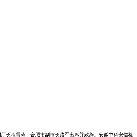
员、副厅长程雪涛，合肥市副市长路军出席并致辞。安徽中科安信检