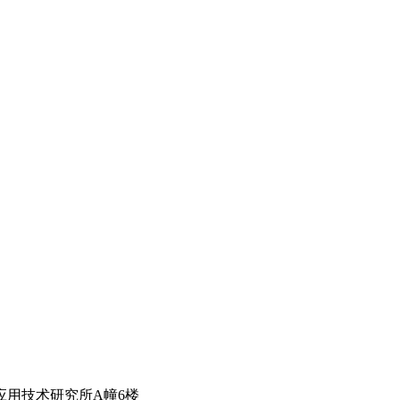
应用技术研究所A幢6楼