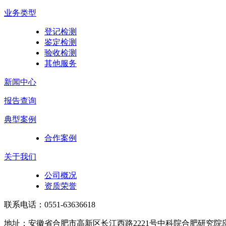
业务类型
登记检测
鉴定检测
验收检测
其他服务
新闻中心
报告查询
典型案例
合作案例
关于我们
公司概况
资质荣誉
联系电话：0551-63636618
地址：安徽省合肥市高新区长江西路2221号中科院合肥研究院