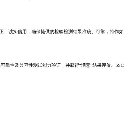
公正、诚实信用，确保提供的检验检测结果准确、可靠，特作如
1可靠性及兼容性测试能力验证，并获得“满意”结果评价。SSC-