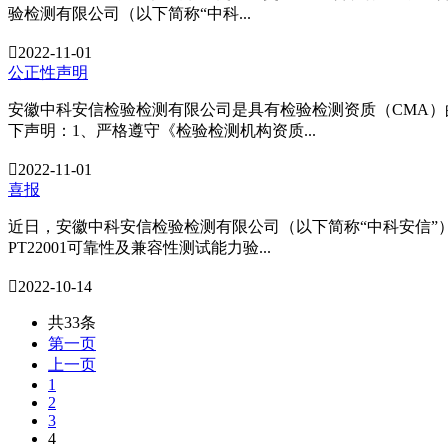
验检测有限公司（以下简称“中科...

2022-11-01
公正性声明
安徽中科安信检验检测有限公司是具有检验检测资质（CMA
下声明：1、严格遵守《检验检测机构资质...

2022-11-01
喜报
近日，安徽中科安信检验检测有限公司（以下简称“中科安信”）顺
PT22001可靠性及兼容性测试能力验...

2022-10-14
共33条
第一页
上一页
1
2
3
4