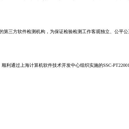
）的第三方软件检测机构，为保证检验检测工作客观独立、公平
利通过上海计算机软件技术开发中心组织实施的SSC-PT2200