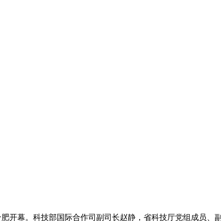
”活动在合肥开幕。科技部国际合作司副司长赵静，省科技厅党组成